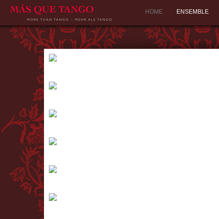
HOME
ENSEMBLE
ZUHÄLTERBALLADEN
ZUHÄLTERBALLADEN Entstanden in den Rotlichtbezirken von...
PARAÌSO
PARAÌSO Leo en el Paraíso -„ Leo im...
DEDICACIÓN
DEDICACIÓN Widmungen - an einen fernen Menschen, an die...
OBLIVIÓN
OBLIVIÓN Astor Piazzollas suggestiver Tango...
FUGA Y MISTERIO
FUGA Y MISTERIO Flucht und Geheimnis Astor Piazzolla schrieb...
BUENOS AIRES – SEELE DES TANGOS
BUENOS AIRES - SEELE DES TANGOS " Nur wenige Städte der...