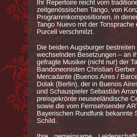
Ihr Repertoire reicht vom tradition
zeitgenössischen Tango, von Konz
Programmkompositionen, in denen
Tango Nuevo mit der Tonsprache 
Purcell verschmilzt.
Die beiden Augsburger bestreiten 
wechselnden Besetzungen – an ihr
gefragte Musiker (nicht nur) der 
Bandoneonisten Christian Gerber
Mercadante (Buenos Aires / Barce
Dolak (Berlin), der in Buenos Air
und Schauspieler Sebastián Arran
preisgekrönte neuseeländische Ce
sowie die vom Fernsehsender A
Bayerischen Rundfunk bekannte S
Schild.
Ihre gemeinsame Leidenschaf